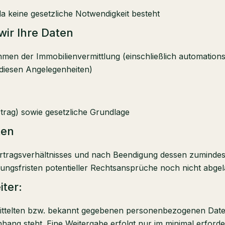
 da keine gesetzliche Notwendigkeit besteht
ir Ihre Daten
n der Immobilienvermittlung (einschließlich automationsun
diesen Angelegenheiten)
trag) sowie gesetzliche Grundlage
ten
tragsverhältnisses und nach Beendigung dessen zumindest 
ngsfristen potentieller Rechtsansprüche noch nicht abgel
ter:
mittelten bzw. bekannt gegebenen personenbezogenen Date
ang steht. Eine Weitergabe erfolgt nur im minimal erforde