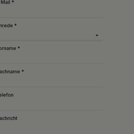
-Mail
nrede
orname
achname
elefon
achricht