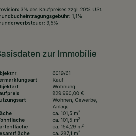
rovision:
3% des Kaufpreises zzgl. 20% USt.
rundbucheintragungsgebühr:
1,1%
runderwerbsteuer:
3,5%
asisdaten zur Immobilie
bjektnr.
6019/61
ermarktungsart
Kauf
bjektart
Wohnung
aufpreis
829.990,00 €
utzungsart
Wohnen
Gewerbe
Anlage
2
läche
ca. 101,5 m
2
ohnfläche
ca. 101,5 m
2
artenfläche
ca. 154,29 m
2
esamtfläche
ca. 287,1 m