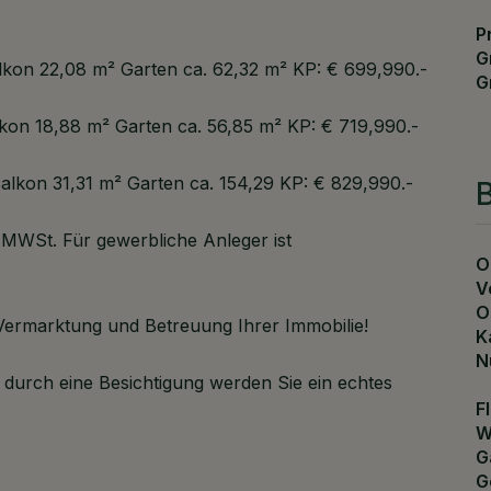
P
G
lkon 22,08 m² Garten ca. 62,32 m² KP: € 699,990.-
G
kon 18,88 m² Garten ca. 56,85 m² KP: € 719,990.-
alkon 31,31 m² Garten ca. 154,29 KP: € 829,990.-
B
% MWSt. Für gewerbliche Anleger ist
O
V
O
Vermarktung und Betreuung Ihrer Immobilie!
K
N
 durch eine Besichtigung werden Sie ein echtes
F
W
G
G