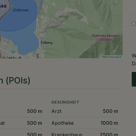
W
Tiles ©
basemap.at
D
n (POIs)
GESUNDHEIT
500 m
Arzt
500 m
at
500 m
Apotheke
1000 m
500 m
Krankenhaus
2500 m