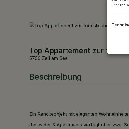
unserer
D
Technis
Top Appartement zur touris
5700 Zell am See
Beschreibung
Ein Renditeobjekt mit eleganten Wohneinheite
Jedes der 3 Apartments verfügt über zwei S