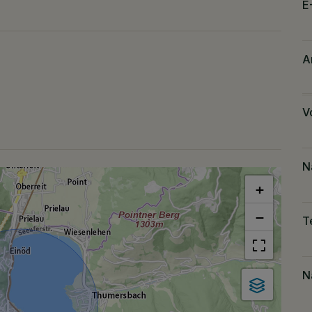
E
A
V
N
+
−
T
N