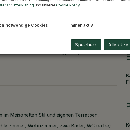
atenschutzerklärung
und unserer
Cookie Policy
.
ch notwendige Cookies
immer aktiv
Speichern
Alle akze
tischen Vermietung Top 4
K
F
P
n im Maisonetten Stil und eigenen Terrassen.
K
chlafzimmer, Wohnzimmer, zwei Bäder, WC (extra)