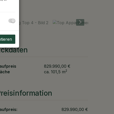
ptieren
Eckdaten
aufpreis
829.990,00 €
2
läche
ca. 101,5 m
reisinformation
aufpreis:
829.990,00 €