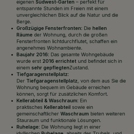
eigenen
Südwest-Garten
– perfekt für
entspannte Stunden im Freien mit einem
unvergleichlichen Blick auf die Natur und die
Berge.
Großzügige Fensterfronten
: Die
hellen
Räume
der Wohnung, durch die großen
Fensterfronten lichtdurchflutet, schaffen ein
angenehmes Wohnambiente.
Baujahr 2016
: Das gesamte Wohngebäude
wurde erst
2016 errichtet
und befindet sich in
einem
sehr gepflegten
Zustand.
Tiefgaragenstellplatz
:
Der
Tiefgaragenstellplatz
, von dem aus Sie die
Wohnung bequem im Gebäude erreichen
können, sorgt für zusätzlichen Komfort.
Kellerabteil & Waschraum
: Ein
praktisches
Kellerabteil
sowie ein
gemeinschaftlicher
Waschraum
bieten weiteren
Stauraum und funktionale Lösungen.
Ruhelage
: Die Wohnung liegt in einer
idyllischen
Ruhelage
, abseits des Trubels, und