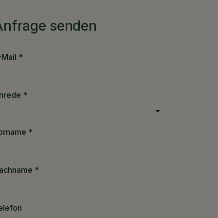
Anfrage senden
-Mail
nrede
orname
achname
elefon