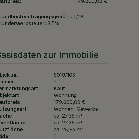
aufpreis:
179.000,00 €
rundbucheintragungsgebühr:
1,1%
runderwerbsteuer:
3,5%
asisdaten zur Immobilie
bjektnr.
6019/103
immer
1
ermarktungsart
Kauf
bjektart
Wohnung
aufpreis
179.000,00 €
utzungsart
Wohnen
Gewerbe
2
läche
ca. 27,35 m
2
ohnfläche
ca. 27,35 m
2
utzfläche
ca. 28,95 m
äder
1