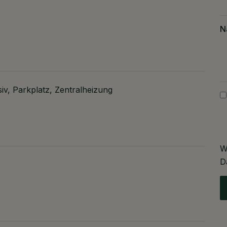
N
iv
Parkplatz
Zentralheizung
W
D