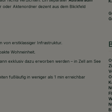
K
er oder Aktenordner dezent aus dem Blickfeld
G
G
B
 von erstklassiger Infrastruktur.
akte Wohneinheit.
O
 kann exklusiv dazu erworben werden – in Zell am See
Z
V
O
ten fußläufig in weniger als 1 min erreichbar
K
N
F
W
N
B