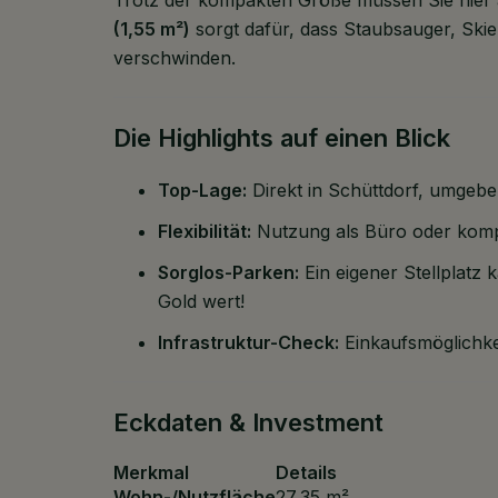
(1,55 m²)
sorgt dafür, dass Staubsauger, Ski
verschwinden.
Die Highlights auf einen Blick
Top-Lage:
Direkt in Schüttdorf, umgeben
Flexibilität:
Nutzung als Büro oder komp
Sorglos-Parken:
Ein eigener Stellplatz
Gold wert!
Infrastruktur-Check:
Einkaufsmöglichkei
Eckdaten & Investment
Merkmal
Details
Wohn-/Nutzfläche
27,35 m²