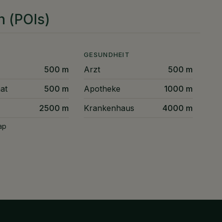
n (POIs)
GESUNDHEIT
500 m
Arzt
500 m
at
500 m
Apotheke
1000 m
2500 m
Krankenhaus
4000 m
ap