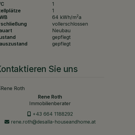
C
1
tellplätze
1
2
WB
64 kWh/m
a
rschließung
vollerschlossen
auart
Neubau
ustand
gepflegt
auszustand
gepflegt
ontaktieren Sie uns
Rene Roth
Immobilienberater
+43 664 1188292
rene.roth@desalla-houseandhome.at