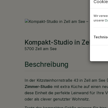
Cookie
Wir verwe
unserer
D
Technis
Kompakt-Studio in Zell am S
5700 Zell am See
Beschreibung
In der Kitzsteinhornstraße 43 in Zell am See 
Zimmer-Studio
mit extra Küche auf einen ne
diese Einheit die perfekte Leinwand für Ihre 
oder als clever genutzter Wohnsitz.
Trotz der kompakten Größe müssen Sie hier a