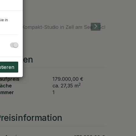
ie in
Eckdaten
ptieren
aufpreis
179.000,00 €
2
läche
ca. 27,35 m
immer
1
reisinformation