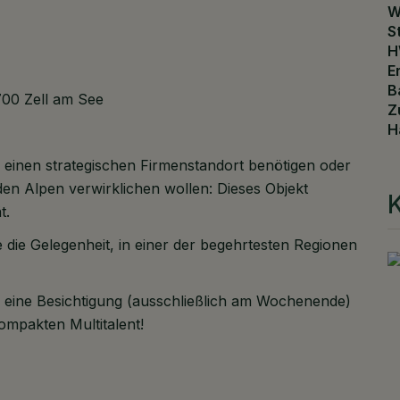
W
S
H
E
B
700 Zell am See
Z
H
n, einen strategischen Firmenstandort benötigen oder
n Alpen verwirklichen wollen: Dieses Objekt
K
t.
 die Gelegenheit, in einer der begehrtesten Regionen
r eine Besichtigung (ausschließlich am Wochenende)
ompakten Multitalent!