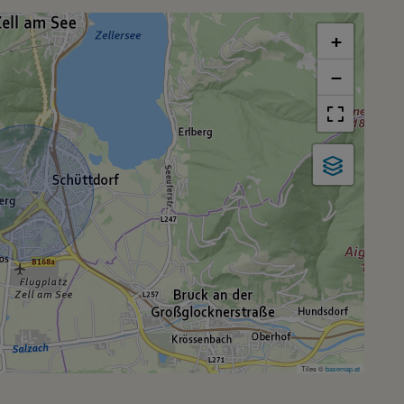
+
−
Tiles ©
basemap.at