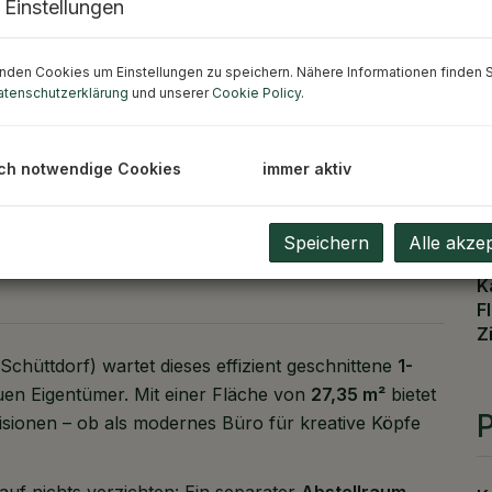
 Einstellungen
nden Cookies um Einstellungen zu speichern. Nähere Informationen finden S
atenschutzerklärung
und unserer
Cookie Policy
.
ch notwendige Cookies
immer aktiv
ee – Schüttdorf
Speichern
Alle akze
K
F
Z
(Schüttdorf) wartet dieses effizient geschnittene
1-
uen Eigentümer. Mit einer Fläche von
27,35 m²
bietet
P
Visionen – ob als modernes Büro für kreative Köpfe
uf nichts verzichten: Ein separater
Abstellraum