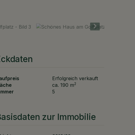
Eckdaten
aufpreis
Erfolgreich verkauft
2
läche
ca. 190 m
immer
5
asisdaten zur Immobilie