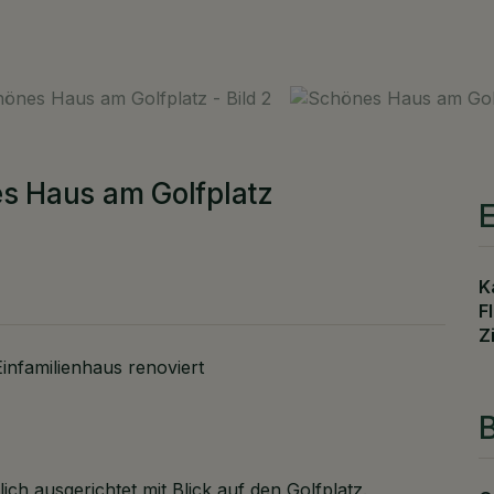
es Haus am Golfplatz
K
F
Z
infamilienhaus renoviert
B
ich ausgerichtet mit Blick auf den Golfplatz.