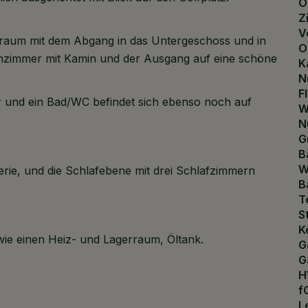
O
Z
V
orraum mit dem Abgang in das Untergeschoss und in
O
ohnzimmer mit Kamin und der Ausgang auf eine schöne
K
N
F
 und ein Bad/WC befindet sich ebenso noch auf
W
N
G
B
W
erie, und die Schlafebene mit drei Schlafzimmern
B
T
S
K
ie einen Heiz- und Lagerraum, Öltank.
G
G
H
f
L