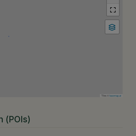
Tiles ©
basemap.at
n (POIs)