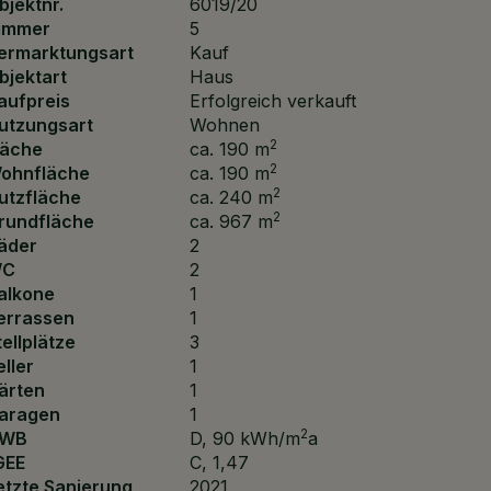
bjektnr.
6019/20
immer
5
ermarktungsart
Kauf
bjektart
Haus
aufpreis
Erfolgreich verkauft
utzungsart
Wohnen
2
läche
ca. 190 m
2
ohnfläche
ca. 190 m
2
utzfläche
ca. 240 m
2
rundfläche
ca. 967 m
äder
2
C
2
alkone
1
errassen
1
tellplätze
3
eller
1
ärten
1
aragen
1
2
WB
D, 90 kWh/m
a
GEE
C, 1,47
etzte Sanierung
2021