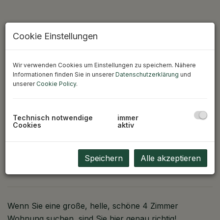
Cookie Einstellungen
Wir verwenden Cookies um Einstellungen zu speichern. Nähere
Informationen finden Sie in unserer
Datenschutzerklärung
und
Erfolgreich verkauft: Freundliche
unserer
Cookie Policy
.
barrierefreie 4 Zimmer Wohnung
Technisch notwendige
immer
5700 Zell am See
Cookies
aktiv
Speichern
Alle akzeptieren
Beschreibung
Wenn Sie eine große, helle, schöne 4 Zimmer
Wohnung suchen, sind Sie hier genau richtig!