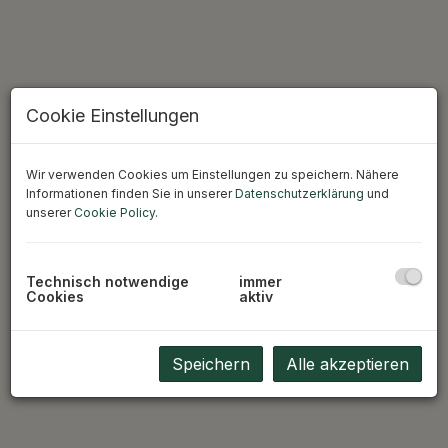
Cookie Einstellungen
Erfolgreich verkauft: Exklusive
Designerwohnung
Wir verwenden Cookies um Einstellungen zu speichern. Nähere
Informationen finden Sie in unserer
Datenschutzerklärung
und
5760 Saalfelden am Steinernen Meer
unserer
Cookie Policy
.
Beschreibung
Technisch notwendige
immer
Cookies
aktiv
Speichern
Alle akzeptieren
Angeboten wird eine 92m² luxuriös designte
Gesamtnutzfläche!