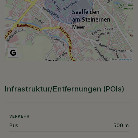
Tiles ©
basemap.at
Infrastruktur/Entfernungen (POIs)
VERKEHR
Bus
500 m